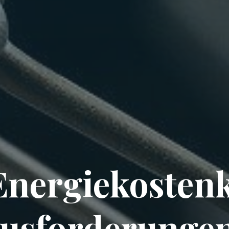
Energiekostenk
usforderunge