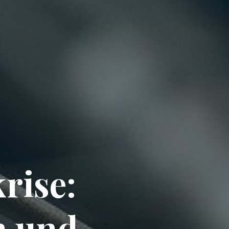
rise:
n und