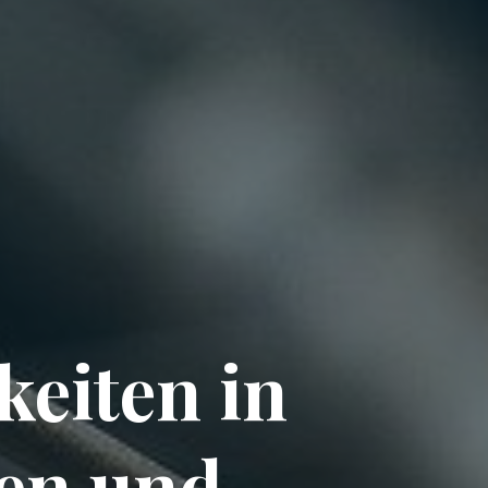
keiten in
en und