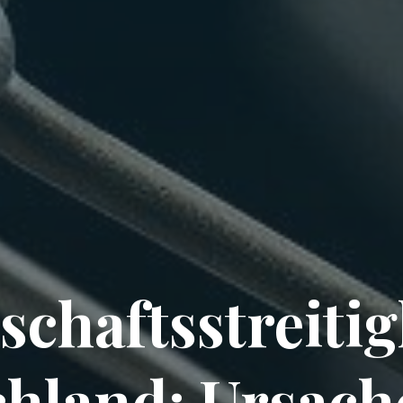
chaftsstreitig
chland: Ursach