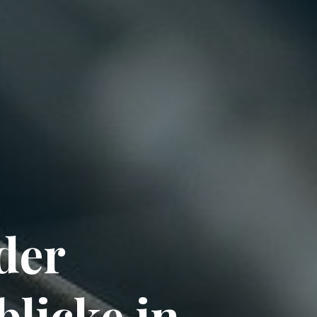
der
blicke in