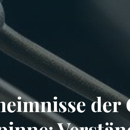
heimnisse der
pinne: Verstän