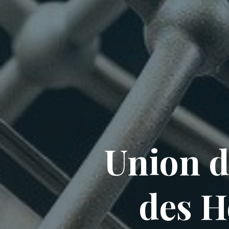
Union d
des H