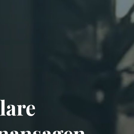
lare
onansagen