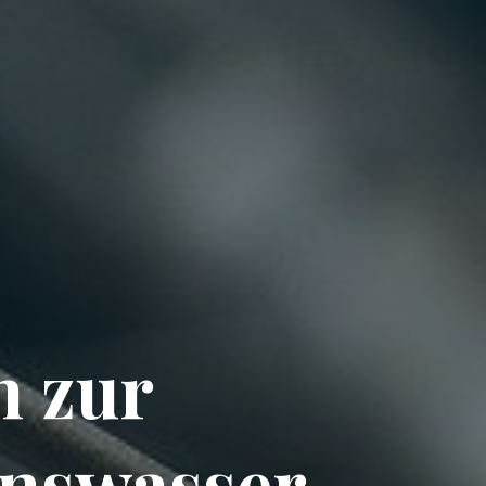
n zur
nswasser