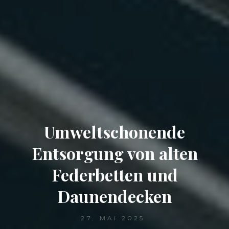
Umweltschonende
Entsorgung von alten
Federbetten und
Daunendecken
27. MAI 2025