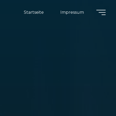
Startseite
Impressum