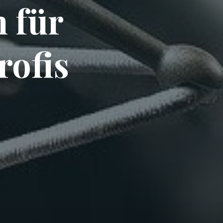
 für
rofis