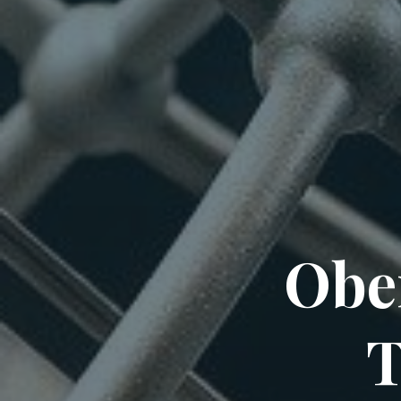
Obe
T