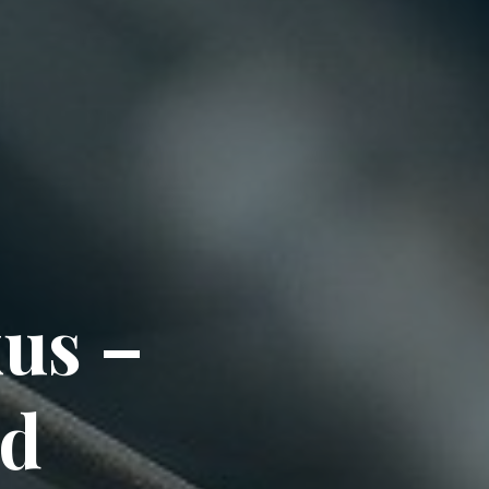
us –
nd