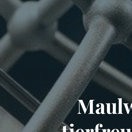
Maulw
tierfre