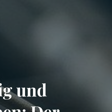
ig und
ben: Der