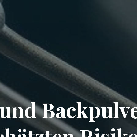
 und Backpulve
chätzten Risike