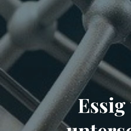
Essig
unters