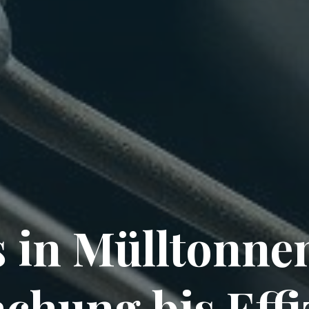
 in Mülltonne
hung bis Effi