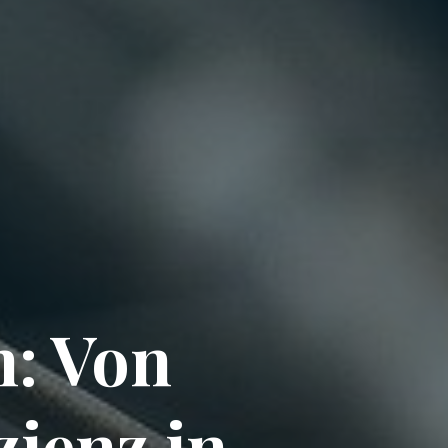
n: Von
zienz in